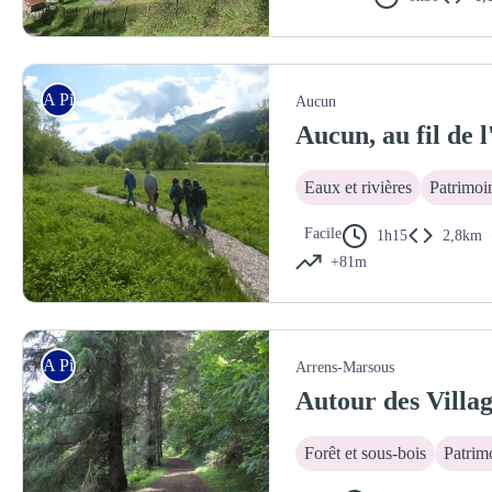
A Pied
Aucun
Aucun, au fil de l
Eaux et rivières
Patrimoin
Facile
1h15
2,8km
+81m
La prairie humide de la Hiasse
A Pied
Arrens-Marsous
Autour des Villag
Forêt et sous-bois
Patrimo