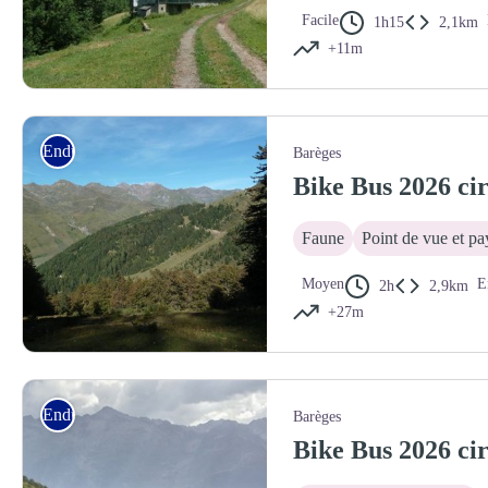
Facile
1h15
2,1km
+11m
Granges à Pourtazous
Enduro
Barèges
Bike Bus 2026 cir
Faune
Point de vue et p
Moyen
E
2h
2,9km
+27m
Panorama depuis la forêt de l'Ayré
Enduro
Barèges
Bike Bus 2026 cir