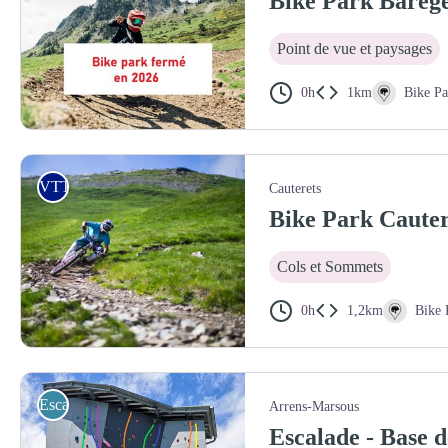
Bike Park Barèg
Point de vue et paysages
0h
1km
Bike Pa
Bike Park de Barèges fermé en 2026
VTT
Cauterets
Bike Park Cauter
Cols et Sommets
0h
1,2km
Bike 
Escalade / Via Ferrata
Arrens-Marsous
Escalade - Base d