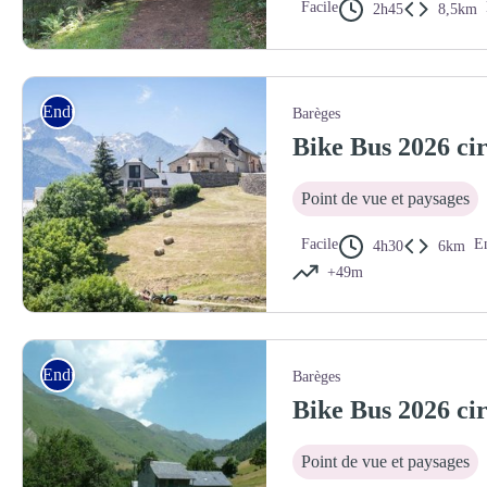
Facile
2h45
8,5km
Piste forestière
Enduro
Barèges
Bike Bus 2026 cir
Point de vue et paysages
Facile
E
4h30
6km
+49m
Village de Sers - (c) ATVG
Enduro
Barèges
Bike Bus 2026 cir
Point de vue et paysages