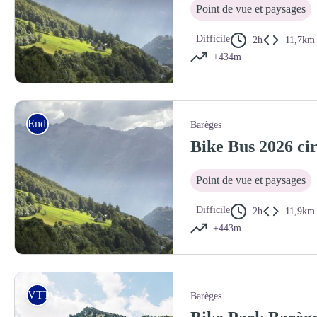
Point de vue et paysages
Difficile
2h
11,7km
+434m
La vallée de Barèges - (c) Pierre Meyer
Enduro
Barèges
Bike Bus 2026 cir
Point de vue et paysages
Difficile
2h
11,9km
+443m
La vallée de Barèges - (c) Pierre Meyer
VTT
Barèges