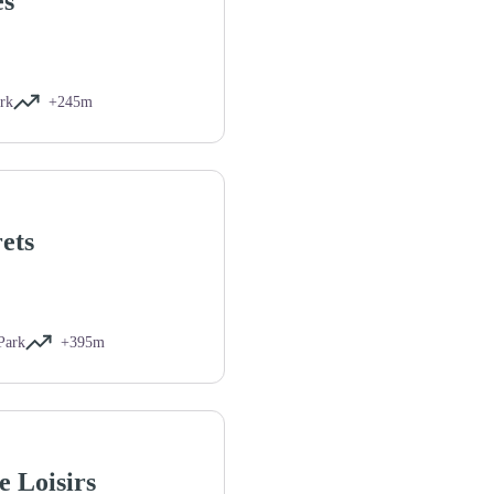
es
rk
+245m
ets
Park
+395m
e Loisirs