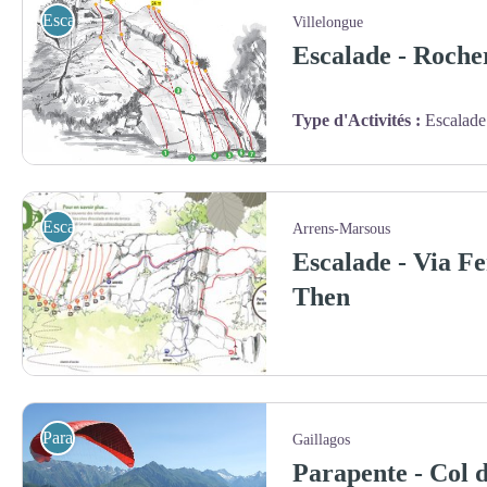
Escalade / Via Ferrata
Villelongue
Escalade - Roche
Type d'Activités
:
Escalade
Escalade / Via Ferrata
Arrens-Marsous
Escalade - Via Fe
Then
Parapente
Gaillagos
Parapente - Col