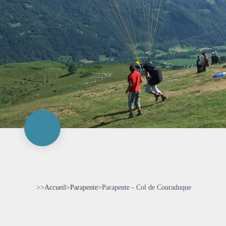
>>
Accueil
>
Parapente
>
Parapente - Col de Couraduque