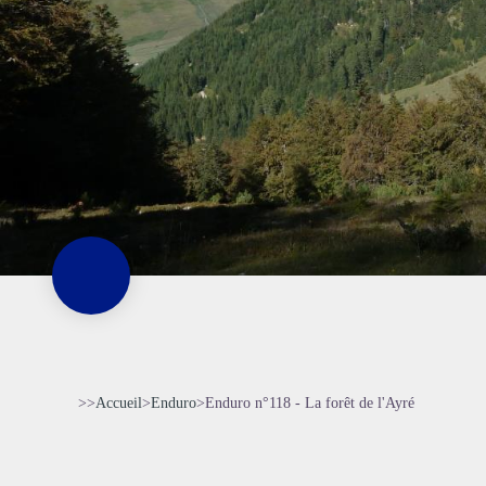
>>
Accueil
>
Enduro
>
Enduro n°118 - La forêt de l'Ayré