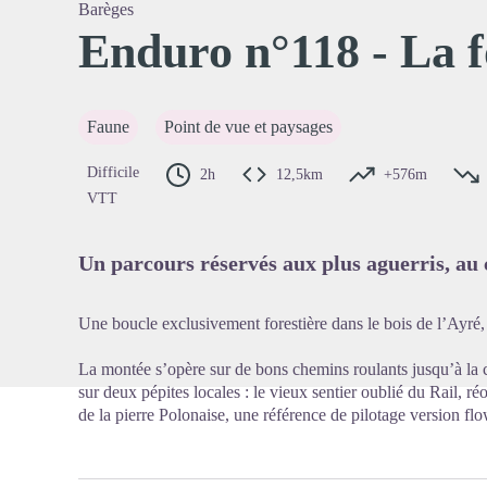
Barèges
Enduro n°118 - La f
Voir l'
Faune
Point de vue et paysages
Difficile
2h
12,5km
+576m
VTT
Un parcours réservés aux plus aguerris, au 
Une boucle exclusivement forestière dans le bois de l’Ayré, 
La montée s’opère sur de bons chemins roulants jusqu’à la c
sur deux pépites locales : le vieux sentier oublié du Rail, ré
de la pierre Polonaise, une référence de pilotage version flo