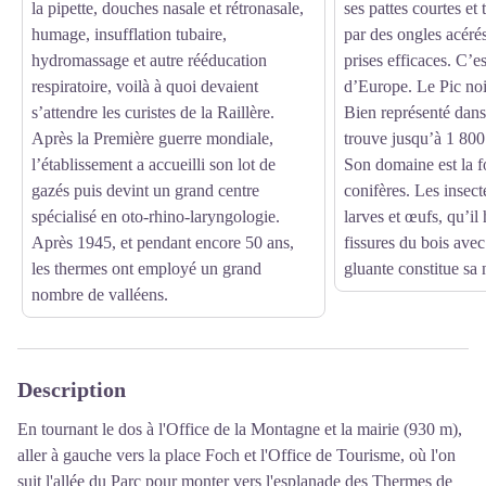
la pipette, douches nasale et rétronasale,
ses pattes courtes et
humage, insufflation tubaire,
par des ongles acérés
hydromassage et autre rééducation
prises efficaces. C’es
respiratoire, voilà à quoi devaient
d’Europe. Le Pic noir
s’attendre les curistes de la Raillère.
Bien représenté dans
Après la Première guerre mondiale,
trouve jusqu’à 1 800 
l’établissement a accueilli son lot de
Son domaine est la fo
gazés puis devint un grand centre
conifères. Les insect
spécialisé en oto-rhino-laryngologie.
larves et œufs, qu’il
Après 1945, et pendant encore 50 ans,
fissures du bois ave
les thermes ont employé un grand
gluante constitue sa 
nombre de valléens.
Description
En tournant le dos à l'Office de la Montagne et la mairie (930 m),
aller à gauche vers la place Foch et l'Office de Tourisme, où l'on
suit l'allée du Parc pour monter vers l'esplanade des Thermes de