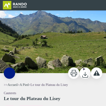
Le tour du Plateau du Lisey
Le plateau du Lisey
Imprimer
Télécharger
Signaler 
>>
Accueil
>
A Pied
>
Le tour du Plateau du Lisey
Cauterets
Le tour du Plateau du Lisey