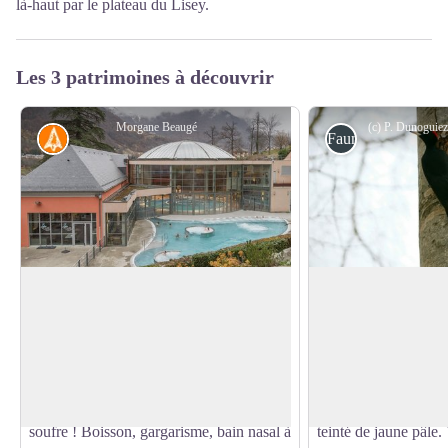
là-haut par le plateau du Lisey.
Les 3 patrimoines à découvrir
Morgane Beaugé
Histoire
Faune
Les Bains du Rocher
Le pic noir
Remontant des entrailles de la Terre par
Le plumage du Pic noi
de larges fissures, les sources sulfurées de
avec une calotte rouge
Voir l'image en plein écran
Cauterets procurent une eau à 50° C.
uniquement pour le 
Vous pouvez tremper les mains dans ce
blanc ivoire avec la 
bassin et sentir l’odeur caractéristique du
pattes sont gris foncé
soufre ! Boisson, gargarisme, bain nasal à
teinté de jaune pâle.