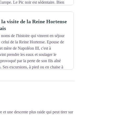
Europe. Le Pic noir est sédentaire. Bien
0 mètres d’altitude. Son domaine est la
usses, larves et œufs, qu’il happe dans les
 la visite de la Reine Hortense
 sa nourriture préférée.
ais
 noms de l'histoire qui vinrent en séjour
e celui de la Reine Hortense. Epouse de
t mère de Napoléon III, c'est à
vint prendre les eaux et soulager le
rovoqué par la perte de son fils aîné
s. Ses excursions, à pied ou en chaise à
gravir les pentes, l'ont souvent menées
epuis 1807.
et une descente plus raide qui peut tirer sur