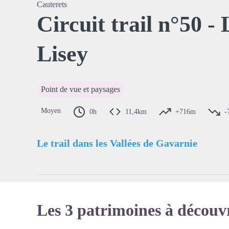
Cauterets
Circuit trail n°50 -
Lisey
Voir l'
Point de vue et paysages
Moyen
0h
11,4km
+716m
-
Le trail dans les Vallées de Gavarnie
Les 3 patrimoines à découv