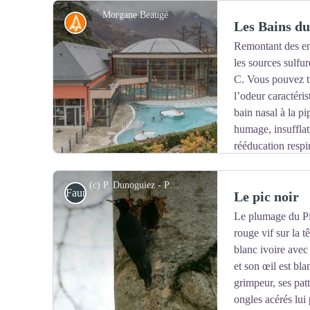
Morgane Beaugé
Histoire
Les Bains d
Remontant des entr
les sources sulfu
C. Vous pouvez tr
l’odeur caractéri
bain nasal à la pi
humage, insufflat
rééducation respir
les curistes de la Raillère. Après la Première guerre mon
de gazés puis devint un grand centre spécialisé en oto-
(c) P. Dunoguiez - Parc national des Pyrénes. Pic noir
Faune
Le pic noir
pendant encore 50 ans, les thermes ont employé un gra
Le plumage du Pic
rouge vif sur la 
Voir l'image en plein écran
blanc ivoire avec 
et son œil est bla
grimpeur, ses pat
ongles acérés lui 