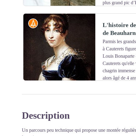
plus grand pic d’
représenté dans les Pyrénées, on le trouve jusqu’à 1 80
forêt de hêtres et de conifères. Les insectes, fourmis ro
Histoire
L'histoire de
fissures du bois avec sa longue langue gluante constitue
de Beauharn
Parmis les grands
Voir l'image en plein écran
à Cauterets figur
Louis Bonaparte e
Cauterets qu'elle 
chagrin immense p
alors âgé de 4 an
porteurs lorsque ses jambes ne lui permettaient plus de 
dans le secteur d'une jolie grange qui porte son nom d
Description
Voir l'image en plein écran
Un parcours peu technique qui propose une montée régulière 