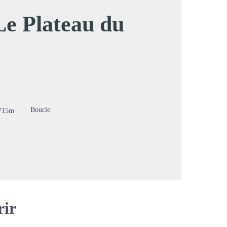
 Le Plateau du
image en plein écran
Boucle
715m
rir