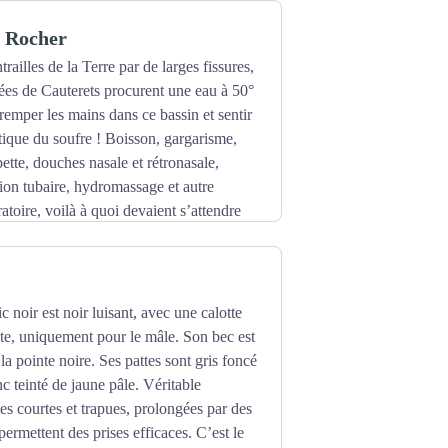
u Rocher
ailles de la Terre par de larges fissures,
rées de Cauterets procurent une eau à 50°
emper les mains dans ce bassin et sentir
stique du soufre ! Boisson, gargarisme,
pette, douches nasale et rétronasale,
ion tubaire, hydromassage et autre
atoire, voilà à quoi devaient s’attendre
diale, l’établissement a accueilli son lot
rhino-laryngologie. Après 1945, et
nd nombre de valléens.
 noir est noir luisant, avec une calotte
tête, uniquement pour le mâle. Son bec est
la pointe noire. Ses pattes sont gris foncé
nc teinté de jaune pâle. Véritable
tes courtes et trapues, prolongées par des
permettent des prises efficaces. C’est le