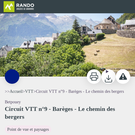
Circuit VTT n°9 - Barèges - Le chemin des bergers
Imprimer
Télécharger
Signaler 
>>
Accueil
>
VTT
>
Circuit VTT n°9 - Barèges - Le chemin des bergers
Betpouey
Circuit VTT n°9 - Barèges - Le chemin des
bergers
Voir l'image en plein écran
Point de vue et paysages