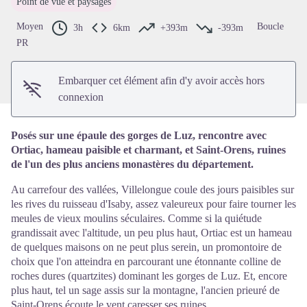
Point de vue et paysages
Voir l'image en plein écran
Moyen
Boucle
3h
6km
+393m
-393m
PR
Embarquer cet élément afin d'y avoir accès hors
connexion
Posés sur une épaule des gorges de Luz, rencontre avec
Ortiac, hameau paisible et charmant, et Saint-Orens, ruines
de l'un des plus anciens monastères du département.
Au carrefour des vallées, Villelongue coule des jours paisibles sur
les rives du ruisseau d'Isaby, assez valeureux pour faire tourner les
meules de vieux moulins séculaires. Comme si la quiétude
grandissait avec l'altitude, un peu plus haut, Ortiac est un hameau
de quelques maisons on ne peut plus serein, un promontoire de
choix que l'on atteindra en parcourant une étonnante colline de
roches dures (quartzites) dominant les gorges de Luz. Et, encore
plus haut, tel un sage assis sur la montagne, l'ancien prieuré de
Saint-Orens écoute le vent caresser ses ruines.