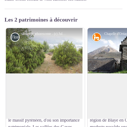
Les 2 patrimoines à découvrir
Bruyère arborescente - (c) Julien Liron
Flore
Petit patrimoin
Bruyère arborescente
La chapelle d'Orti
La bruyère arborescente est ici bien
Petit sanctuaire const
implantée dans ce milieu de landes
XVIIème siècle. Presq
Voir l'image en plein écran
sèches, avec un micro-climat chaud.
restauré en 1961 ave
population et des arti
Cette plante est assez peu représentée sur
l'appui de quelques 
le massif pyrénéen, d'où son importance
région de Blaye en G
patrimoniale. Les vallées des Gaves
modeste possède un