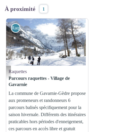
À proximité
1
Raquettes
Raquettes
Parcours raquettes n°2 - Gavarnie - (c) Julien Liron
Parcours raquettes - Village de
Gavarnie
La commune de Gavarnie-Gèdre propose
aux promeneurs et randonneurs 6
parcours balisés spécifiquement pour la
saison hivernale. Différents des itinéraires
praticables hors périodes d'enneigement,
ces parcours en accès libre et gratuit