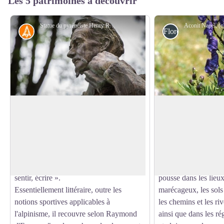
Les 5 patrimoines à découvrir
Statue du pyrénéiste Henry Russell - (c) Pierre Meyer
Histoire
Flore
Le Pyrénéisme
L'aconit napel
Le terme "Pyrénéisme" a été inventé par
L’aconit napel est u
Henri Béraldi en 1898, qui le définit
herbacée pouvant att
Voir l'image en plein écran
comme une approche intellectuelle de la
hauteur. La tige, dre
montagne, alliant le sensible au sportif, et
cylindrique, robuste,
qu’il associe à trois mots : « ascensionner,
sommet un épi de fle
sentir, écrire ».
pousse dans les lieu
Essentiellement littéraire, outre les
marécageux, les sols 
notions sportives applicables à
les chemins et les ri
l'alpinisme, il recouvre selon Raymond
ainsi que dans les r