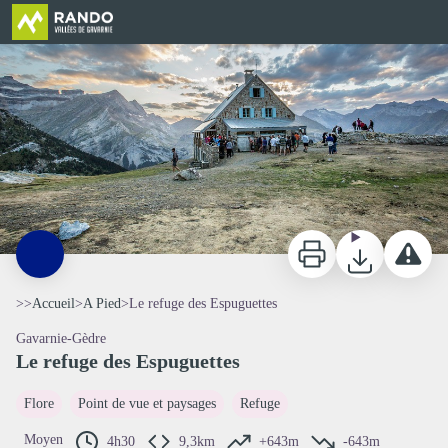
Le refuge des Espuguettes
Le refuge des Espuguettes - (c) Pierre Meyer
Imprimer
Télécharger
Signaler 
>>
Accueil
>
A Pied
>
Le refuge des Espuguettes
Gavarnie-Gèdre
Le refuge des Espuguettes
Voir l'image en plein écran
Flore
Point de vue et paysages
Refuge
Moyen
4h30
9,3km
+643m
-643m