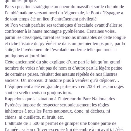
qui lui est propre.
Par sa position stratégique au coeur du massif et sur le chemin de
l’emblématique versant nord du Vignemale, le Pont d’Espagne a
de tout temps été un lieu d’entraînement privilégié
où l’on venait parfaire ses techniques d’escalade avant d’aller se
confronter à la haute montagne pyrénéenne. Certaines voies,
parmi les classiques, furent les témoins immuables de cette longue
et riche histoire du pyrénéisme dans un premier temps puis, par la
suite, de l’avènement de l’escalade moderne telle que nous la
pratiquons aujourd’hui.
Cette ancienneté du site explique d’une part le fait qu’un grand
nombre de voies n’ait pas de nom et d’autre part la légère patine
de certaines prises, résultat des assauts répétés de nos illustres
anciens. Un morceau d’histoire plus à vénérer qu’à déplorer…
L’équipement a été en grande partie revu en 2001 et les ancrages
sont en scellements ou goujons inox.
Rappelons que la situation à l’intérieur du Parc National des
Pyrénées impose de respecter scrupuleusement les règles
inhérentes à tous les Parcs nationaux, donc, ni déchets, ni
chiens, ni cueillette, ni bruit, etc.
L’altitude de 1 500 m permet de grimper une bonne partie de
l’année : saison d’hiver exceptée (mi décembre à mi avril). L’été,