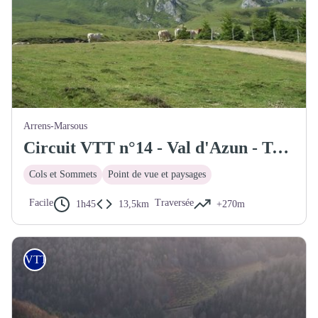
Arrens-Marsous
Circuit VTT n°14 - Val d'Azun - Traversée Soulor-Couraduque
Cols et Sommets
Point de vue et paysages
Facile
Traversée
1h45
13,5km
+270m
VTT