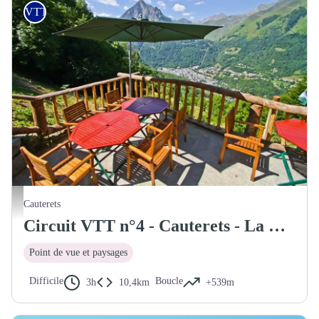
VTT
Panorama depuis le chalet de la Reine Hortense - (c) OT Cauterets
Cauterets
Circuit VTT n°4 - Cauterets - La Reine Hortense
Point de vue et paysages
Difficile
Boucle
3h
10,4km
+539m