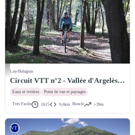
Sentier bucolique le long du gave
Lau-Balagnas
Circuit VTT n°2 - Vallée d'Argelès - Boo et tranquilou
Eaux et rivières
Point de vue et paysages
Très Facile
Boucle
1h15
9,6km
+39m
VTT