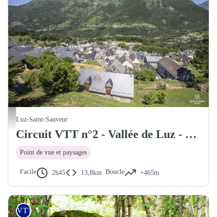
Vue sur la vallée de Luz - Pierre Meyer
Luz-Saint-Sauveur
Circuit VTT n°2 - Vallée de Luz - Le bassin de Luz
Point de vue et paysages
Facile
Boucle
2h45
13,8km
+465m
VTT