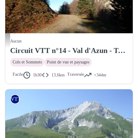
Piste vers le col de Bazès
Aucun
Circuit VTT n°14 - Val d'Azun - Traversée Couraduque-Soulor
Cols et Sommets
Point de vue et paysages
Facile
Traversée
1h30
13,6km
+344m
VTT