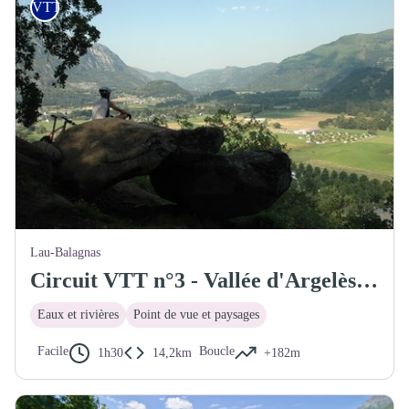
VTT
Lau-Balagnas
Circuit VTT n°3 - Vallée d'Argelès - Le tour du Balandrau
Eaux et rivières
Point de vue et paysages
Facile
Boucle
1h30
14,2km
+182m