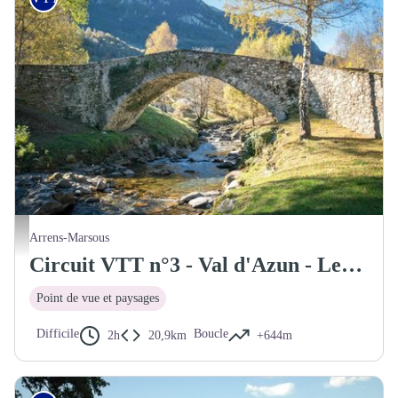
Pont d'Arrens - © ATVG
Arrens-Marsous
Circuit VTT n°3 - Val d'Azun - Les trois villages
Point de vue et paysages
Difficile
Boucle
2h
20,9km
+644m