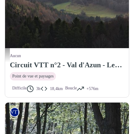
La vallée du Bergons
Aucun
Circuit VTT n°2 - Val d'Azun - Les Spandelles
Point de vue et paysages
Difficile
Boucle
3h
18,4km
+576m
VTT