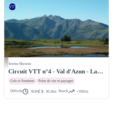
VTT
Le lac de Soum - Julien Liron
Arrens-Marsous
Circuit VTT n°4 - Val d'Azun - Lac de Soum
Cols et Sommets
Point de vue et paysages
Difficile
Boucle
3h30
30,3km
+1002m