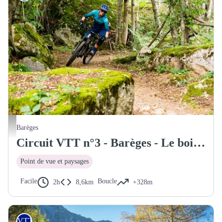
AntoineGarcia
Barèges
Circuit VTT n°3 - Barèges - Le bois de Colas
Point de vue et paysages
Facile
Boucle
2h
8,6km
+328m
VTT